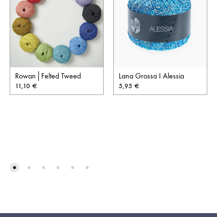
Rowan│Felted Tweed
Lana Grossa I Alessia
11,10
€
5,95
€