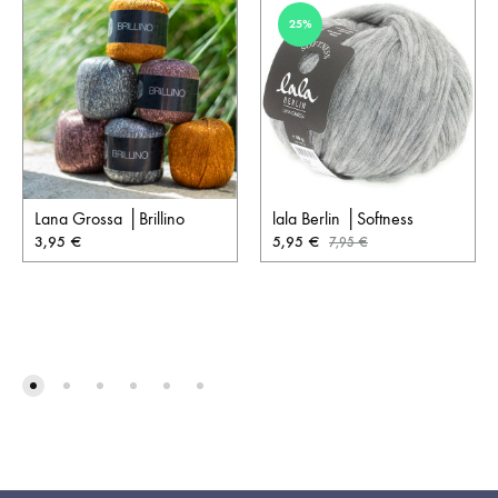
25%
Lana Grossa │Brillino
lala Berlin │Softness
3,95
€
5,95
€
7,95
€