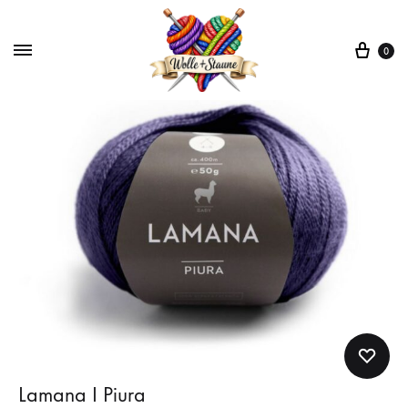
War
0
Lamana I Piura