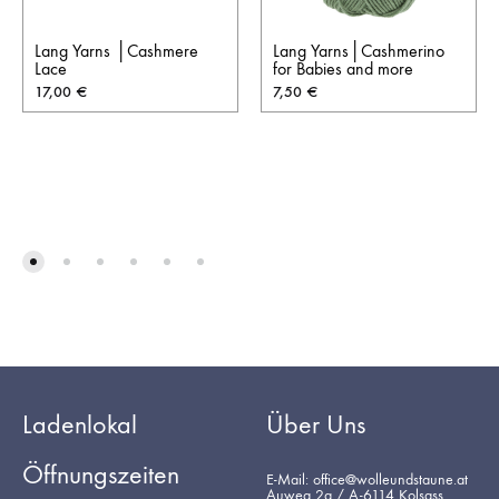
Lang Yarns │Cashmere
Lang Yarns│Cashmerino
Lace
for Babies and more
17,00
€
7,50
€
Ladenlokal
Über Uns
Öffnungszeiten
E-Mail: office@wolleundstaune.at
Auweg 2a / A-6114 Kolsass