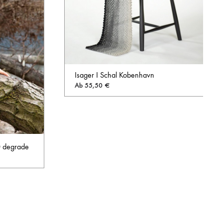
Isager I Schal Kobenhavn
Ab
55,50
€
AUF
DIE
WUNSCHL
0 degrade
AUF
DIE
WUNSCHLISTE