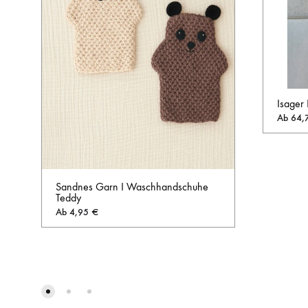
Isager
Ab
64,
Sandnes Garn I Waschhandschuhe
Teddy
Ab
4,95
€
AUF
DIE
WUNSCHLISTE