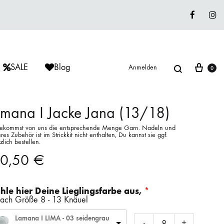
Faceboo
In
Suche
War
SALE
Blog
Anmelden
0
mana I Jacke Jana (13/18)
ekommst von uns die entsprechende Menge Garn. Nadeln und
res Zubehör ist im Strickkit nicht enthalten, Du kannst sie ggf.
ÈRIU
ISAGER
ISAGER
zlich bestellen.
Lieblingswolle
10,50
€
Strickkits
ISAGER
MUUD LIVING
LANA GROSSA
le hier Deine Lieglingsfarbe aus,
nach Größe 8 - 13 Knäuel
Lamana I LIMA - 03 seidengrau
-
+