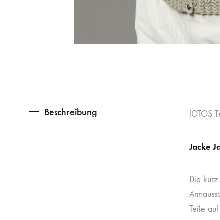
Beschreibung
fOTOS T
Jacke J
Die kurz
Armaussc
Teile au