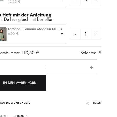
12,95 
€
SS)
LAINES DU NORD
WOLLE + STAUNE
ROWAN
 Heft mit der Anleitung
t Du hier gleich mit bestellen
LITLG (LIFE IN THE LONG GRASS)
ANDERE SCHÖNE BÜCHER
Lamana I Lamana Magazin Nr. 13
6,90 
€
-
+
SOCKENWOLLE
amtsumme:
110,50
€
Selected:
9
ahl
IN DEN WARENKORB
AUF DIE WUNSCHLISTE
TEILEN
GORIE
STRICKKITS