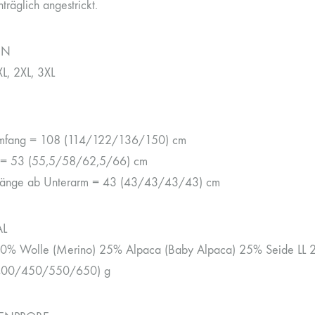
träglich angestrickt.
EN
XL, 2XL, 3XL
umfang = 108 (114/122/136/150) cm
 = 53 (55,5/58/62,5/66) cm
länge ab Unterarm = 43 (43/43/43/43) cm
AL
50% Wolle (Merino) 25% Alpaca (Baby Alpaca) 25% Seide LL 
400/450/550/650) g