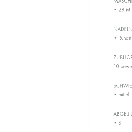
MASCH
• 28 M 
NADEL
• Rundst
ZUBHÖ
10 beweg
SCHWIE
• mittel
ABGEBI
• S