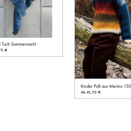
 I Tuch Sommernacht
75
€
AUF
DIE
WUNSCHLISTE
Kinder Pulli aus Merino 15
Ab
41,70
€