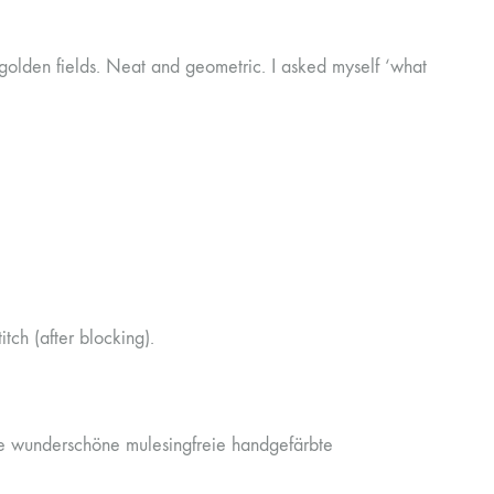
golden fields. Neat and geometric. I asked myself ‘what
ch (after blocking).
ine wunderschöne mulesingfreie handgefärbte