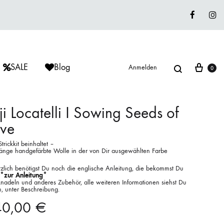
Faceboo
In
Suche
War
SALE
Blog
Anmelden
0
ji Locatelli I Sowing Seeds of
ove
ÈRIU
ISAGER
ISAGER
trickkit beinhaltet –
Lieblingswolle
ränge handgefärbte Wolle in der von Dir ausgewählten Farbe
Strickkits
tzlich benötigst Du noch die englische Anleitung, die bekommst Du
*zur Anleitung*
cknadeln und anderes Zubehör, alle weiteren Informationen siehst Du
ISAGER
MUUD LIVING
LANA GROSSA
n, unter Beschreibung.
40,00
€