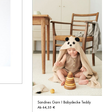
AUF
DIE
Sandnes Garn I Babydecke Teddy
WUNSCHLISTE
Ab
64,35
€