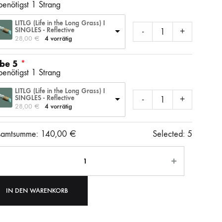
benötigst 1 Strang
LITLG (Life in the Long Grass) I
SINGLES - Reflective
-
+
28,00 
€
4 vorrätig
be 5
benötigst 1 Strang
LITLG (Life in the Long Grass) I
SINGLES - Reflective
-
+
28,00 
€
4 vorrätig
amtsumme:
140,00
€
Selected:
5
ahl
IN DEN WARENKORB