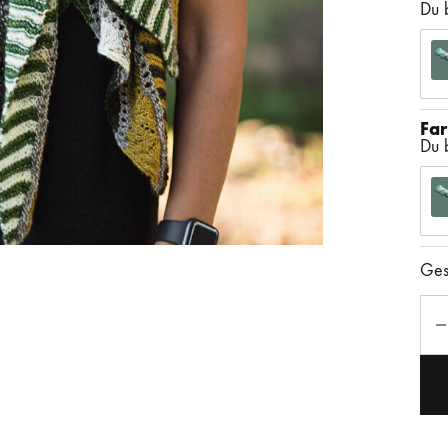
Du 
Far
Du 
Ges
Anz