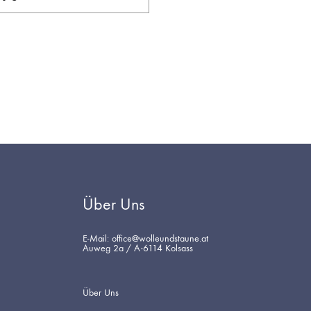
AUF
DIE
WUNSCHLISTE
Über Uns
E-Mail: office@wolleundstaune.at
Auweg 2a / A-6114 Kolsass
Über Uns