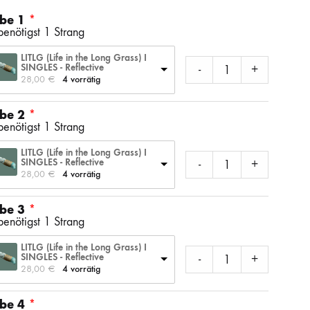
SS)
LAINES DU NORD
WOLLE + STAUNE
ROWAN
be 1
benötigst 1 Strang
LITLG (Life in the Long Grass) I
SINGLES - Reflective
-
+
LITLG (LIFE IN THE LONG GRASS)
ANDERE SCHÖNE BÜCHER
28,00 
€
4 vorrätig
be 2
benötigst 1 Strang
SOCKENWOLLE
LITLG (Life in the Long Grass) I
SINGLES - Reflective
-
+
28,00 
€
4 vorrätig
be 3
benötigst 1 Strang
LITLG (Life in the Long Grass) I
SINGLES - Reflective
-
+
28,00 
€
4 vorrätig
be 4