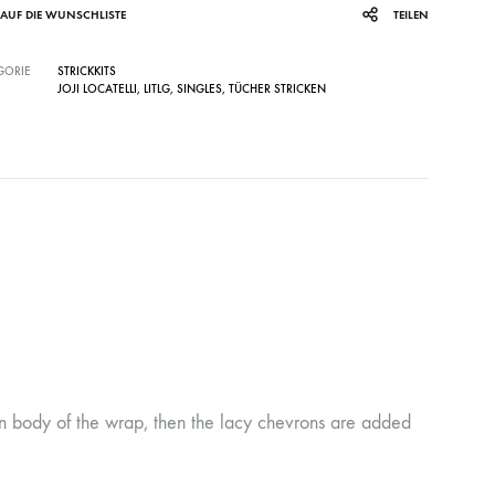
AUF DIE WUNSCHLISTE
TEILEN
GORIE
STRICKKITS
JOJI LOCATELLI
,
LITLG
,
SINGLES
,
TÜCHER STRICKEN
in body of the wrap, then the lacy chevrons are added