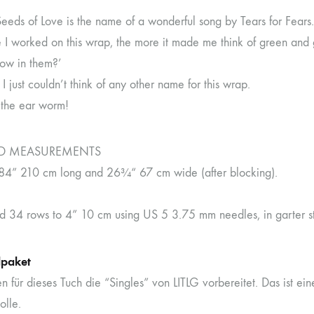
eeds of Love is the name of a wonderful song by Tears for Fears.
 I worked on this wrap, the more it made me think of green and 
sow in them?’
I just couldn’t think of any other name for this wrap.
 the ear worm!
ED MEASUREMENTS
84” 210 cm long and 26¾“ 67 cm wide (after blocking).
d 34 rows to 4” 10 cm using US 5 3.75 mm needles, in garter stit
lpaket
n für dieses Tuch die “Singles” von LITLG vorbereitet. Das ist e
lle.