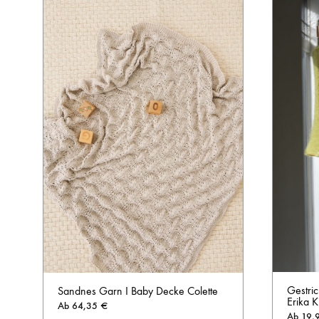
Gestri
Sandnes Garn I Baby Decke Colette
Erika K
Ab
64,35
€
Ab
19,