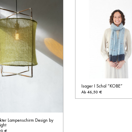
Isager I Schal “KOBE”
Ab
46,50
€
ckter Lampenschirm Design by
ight
90
€