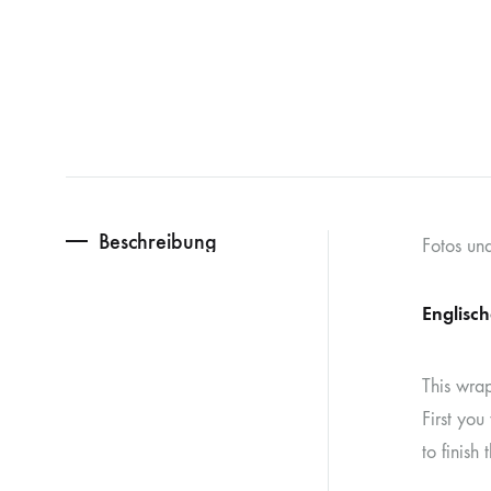
Beschreibung
Fotos und
Englisc
This wra
First yo
to finish 