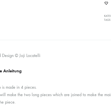
KATE
TAGS
 Design © Joji Locatelli
he Anleitung
p is made in 4 pieces.
u will make the two long pieces which are joined to make the ma
the piece.