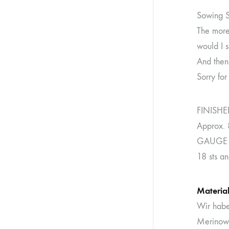
Sowing S
The more
would I 
And then 
Sorry for
FINISH
Approx. 
GAUGE
18 sts an
Materia
Wir habe
Merinowo