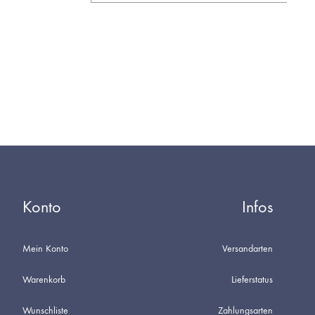
AUF
DIE
WUNSCHL
Konto
Infos
Mein Konto
Versandarten
Warenkorb
Lieferstatus
Wunschliste
Zahlungsarten