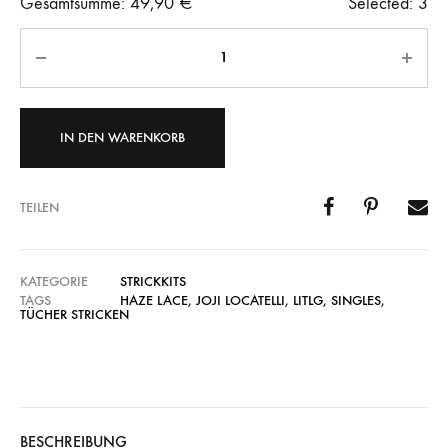
Gesamtsumme:
49,90
€
Selected:
3
Anzahl
IN DEN WARENKORB
TEILEN
KATEGORIE
STRICKKITS
TAGS
HAZE LACE
,
JOJI LOCATELLI
,
LITLG
,
SINGLES
,
TÜCHER STRICKEN
BESCHREIBUNG