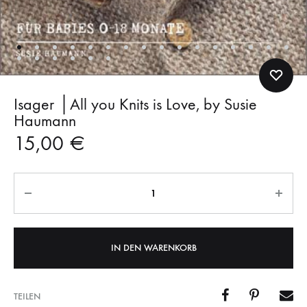
Isager │All you Knits is Love, by Susie
Haumann
15,00
€
Anzahl
IN DEN WARENKORB
TEILEN