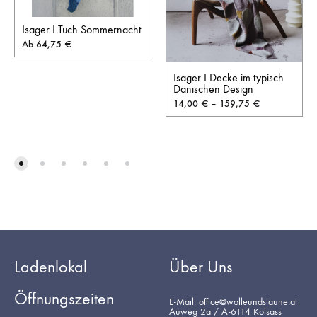
Isager I Tuch Sommernacht
Ab
64,75
€
Isager I Decke im typisch
Dänischen Design
14,00
€
–
159,75
€
Ladenlokal
Über Uns
Öffnungszeiten
E-Mail: office@wolleundstaune.at
Auweg 2a / A-6114 Kolsass