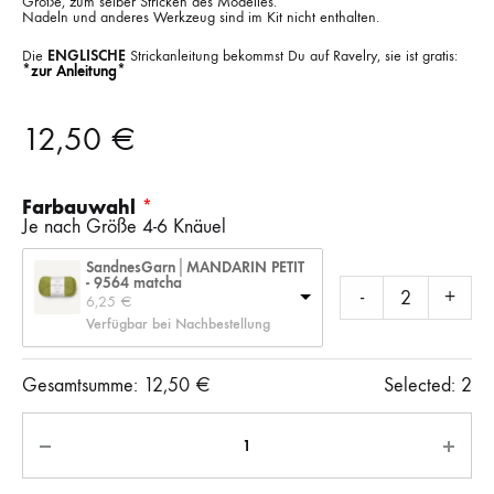
Größe, zum selber Stricken des Modelles.
Nadeln und anderes Werkzeug sind im Kit nicht enthalten.
Die
ENGLISCHE
Strickanleitung bekommst Du auf Ravelry, sie ist gratis:
*zur Anleitung*
12,50
€
Farbauwahl
Je nach Größe 4-6 Knäuel
SandnesGarn│MANDARIN PETIT
- 9564 matcha
-
+
6,25 
€
Verfügbar bei Nachbestellung
Gesamtsumme:
12,50
€
Selected:
2
Anzahl