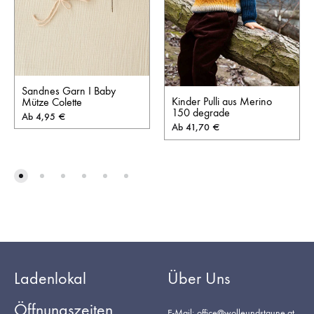
Sandnes Garn I Baby
Kinder Pulli aus Merino
Mütze Colette
150 degrade
Ab
4,95
€
Ab
41,70
€
Ladenlokal
Über Uns
Öffnungszeiten
E-Mail: office@wolleundstaune.at