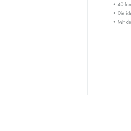
• 40 fre
• Die ide
• Mit de