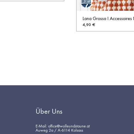
AUF
Lana Grossa I Accessoires 
DIE
4,90
€
WUNSCHLISTE
Über Uns
E-Mail: office@wolleundstaune.at
Auweg 2a / A-6114 Kolsass