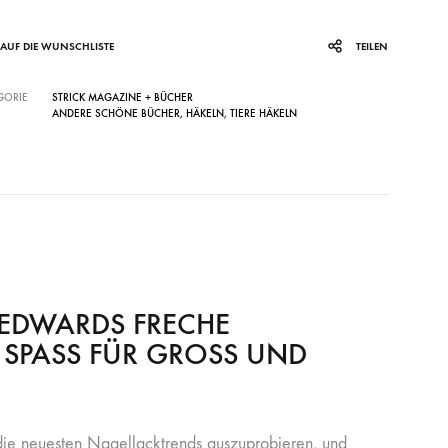
SS)
LAINES DU NORD
WOLLE + STAUNE
ROWAN
AUF DIE WUNSCHLISTE
TEILEN
GORIE
STRICK MAGAZINE + BÜCHER
LITLG (LIFE IN THE LONG GRASS)
ANDERE SCHÖNE BÜCHER
ANDERE SCHÖNE BÜCHER
,
HÄKELN
,
TIERE HÄKELN
SOCKENWOLLE
 EDWARDS FRECHE
 SPASS FÜR GROSS UND
die neuesten Nagellacktrends auszuprobieren, und