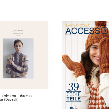
 I amimomo – the map
ion (Deutsch)
€