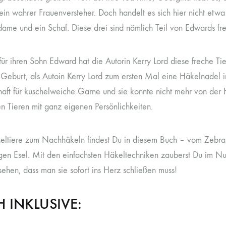
 ein wahrer Frauenversteher. Doch handelt es sich hier nicht etw
dame und ein Schaf. Diese drei sind nämlich Teil von Edwards fr
 für ihren Sohn Edward hat die Autorin Kerry Lord diese freche T
Geburt, als Autoin Kerry Lord zum ersten Mal eine Häkelnadel in
haft für kuschelweiche Garne und sie konnte nicht mehr von der
en Tieren mit ganz eigenen Persönlichkeiten.
eltiere zum Nachhäkeln findest Du in diesem Buch – vom Zebra 
tigen Esel. Mit den einfachsten Häkeltechniken zauberst Du im 
sehen, dass man sie sofort ins Herz schließen muss!
 INKLUSIVE: