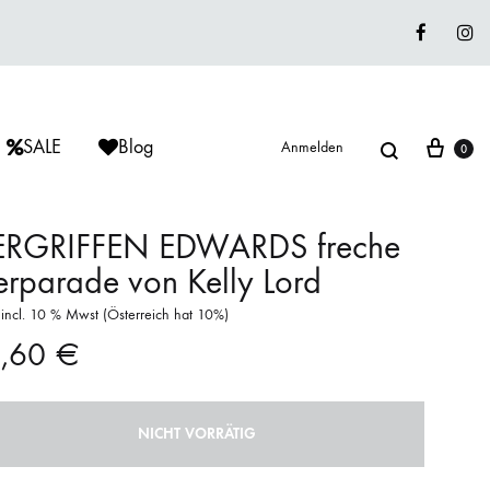
Faceboo
In
Suche
War
SALE
Blog
Anmelden
0
ERGRIFFEN EDWARDS freche
erparade von Kelly Lord
ÈRIU
ISAGER
ISAGER
s incl. 10 % Mwst (Österreich hat 10%)
Lieblingswolle
1,60
€
Strickkits
ISAGER
MUUD LIVING
LANA GROSSA
NICHT VORRÄTIG