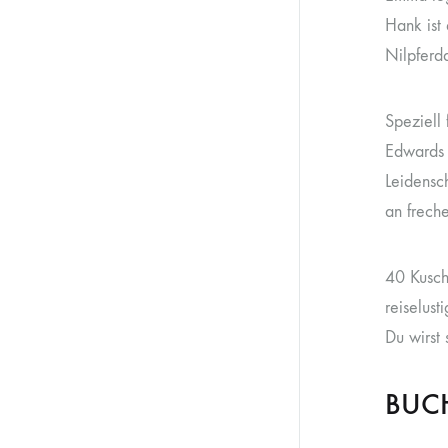
Hank ist
Nilpferd
Speziell
Edwards 
Leidensc
an frech
40 Kusch
reiselus
Du wirst 
BUCH