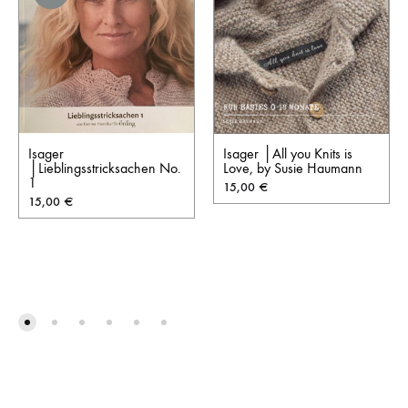
Isager
Isager │All you Knits is
│Lieblingsstricksachen No.
Love, by Susie Haumann
1
15,00
€
15,00
€