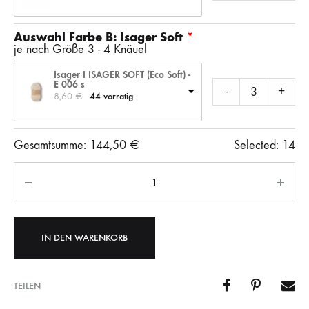
Auswahl Farbe B: Isager Soft
je nach Größe 3 - 4 Knäuel
Isager I ISAGER SOFT (Eco Soft) -
E 006 s
-
+
8,60 
€
44 vorrätig
Gesamtsumme:
144,50
€
Selected:
14
Anzahl
IN DEN WARENKORB
TEILEN