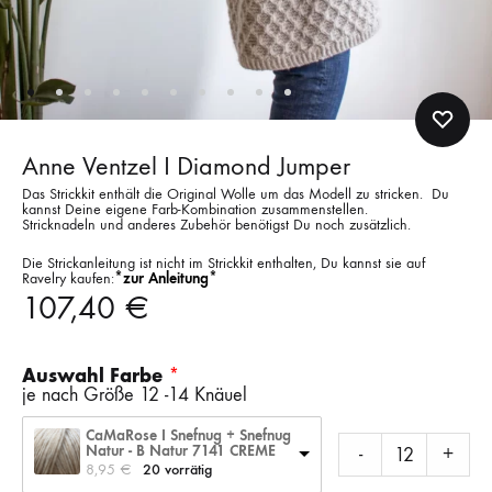
Anne Ventzel I Diamond Jumper
Das Strickkit enthält die Original Wolle um das Modell zu stricken. Du
kannst Deine eigene Farb-Kombination zusammenstellen.
Stricknadeln und anderes Zubehör benötigst Du noch zusätzlich.
Die Strickanleitung ist nicht im Strickkit enthalten, Du kannst sie auf
Ravelry kaufen:
*zur Anleitung*
107,40
€
Auswahl Farbe
je nach Größe 12 -14 Knäuel
CaMaRose I Snefnug + Snefnug
Natur - B Natur 7141 CREME
-
+
8,95 
€
20 vorrätig