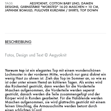
TAGS
AEGYOKNIT
,
COTTON BABY LINO
,
DAMEN
DESIGNS
,
GARNSTÄRKE "WORSTED" 16-20 MASCHEN = 10 CM
,
JAPANSK BOMULD
,
PULLOVER KURZARM / SHIRTS
,
TOP DOWN
BESCHREIBUNG
Fotos, Design und Text © Aegyoknit
Yoreum top
ist ein elegantes Top mit einem wunderschönen
Lochmuster in der vorderen Mitte, wodurch nur ganz diskret ein
wenig Haut zu ahnen ist. Zieh das Top im Sommer an, so wie es
ist oder unter einem Hemd an kühleren Tagen. Als erstes wird
das Rückenteil gestrickt, dann werden für die Vorderteile
Maschen aufgenommen, die Vorderteile werden seperat
gestrickt, danach werden die Teile zusammengefügt und der
Körper wird in Runden gearbeitet. Für die Halsblende werden
Maschen aufgenommen, sie wird glattrechts gestrickt mit einem
feinen Umschlag, die Armausschnitte werden betont durch
einen schlichten I-Cord.