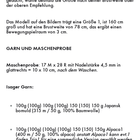
gedacht, wähle deshalb die Größe nach deiner Brustweite oder
der oberen Empfehlung.
Das Modell auf den Bildern trägt eine Größe 1, ist 160 cm
groß und hat eine Brustweite von 78 cm, das ergibt einen
Bewegungspielraum von 3 cm.
GARN UND MASCHENPROBE
Maschenprobe
: 17 M x 28 R mit Nadelstärke 4,5 mm in
glattrechts = 10 x 10 cm,
nach dem Waschen.
Isager Garn:
100g (100g) 100g (100g) 150 (150) 150 g Japansk
bomuld (315 m / 50 g, 100% Baumwolle)
100g (100g) (100g) (100g) 150 (150) 150g Alpaca1
(400 m / 50 g, 100% alpaca)
anstatt Alpaca1 kann evt.1
Faden Trio1 für eine sommerliche Version gewählt werden.