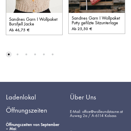
Sandnes Garn I Wollpaket
Sandnes Garn I Wollpaket
Putty gefilzte Sitzunterlage
Bursfjell Jacke
Ab
25,50
€
Ab
46,75
€
Ladenlokal
Über Uns
Öffnungszeiten
E-Mail: office@wolleundstaune.at
Auweg 2a / A-6114 Kolsass
Öffnungszeiten von September
– Mai
: