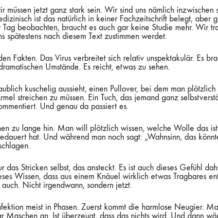
ir müssen jetzt ganz stark sein. Wir sind uns nämlich inzwischen s
edizinisch ist das natürlich in keiner Fachzeitschrift belegt, aber
r Tag beobachten, braucht es auch gar keine Studie mehr. Wir tr
ns spätestens nach diesem Text zustimmen werdet.
en Fakten. Das Virus verbreitet sich relativ unspektakulär. Es br
dramatischen Umstände. Es reicht, etwas zu sehen.
aublich kuschelig aussieht, einen Pullover, bei dem man plötzlic
Ärmel streichen zu müssen. Ein Tuch, das jemand ganz selbstverst
ommentiert. Und genau da passiert es.
en zu lange hin. Man will plötzlich wissen, welche Wolle das is
edauert hat. Und während man noch sagt: „Wahnsinn, das könnte 
schlagen.
nur das Stricken selbst, das ansteckt. Es ist auch dieses Gefühl dah
eses Wissen, dass aus einem Knäuel wirklich etwas Tragbares ent
s auch. Nicht irgendwann, sondern jetzt.
nfektion meist in Phasen. Zuerst kommt die harmlose Neugier. Ma
ar Maschen an. Ist überzeugt, dass das nichts wird. Und dann wäc