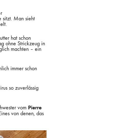
er
 sitzt. Man sieht
elt.
tter hat schon
ag ohne Strickzeug in
glich machten – ein
ämlich immer schon
rus so zuverlässig
Pierre
chwester vom
 Eines von denen, das
.