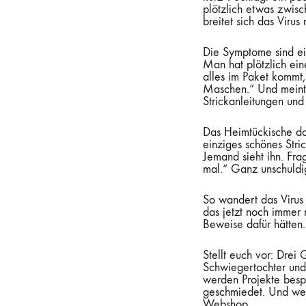
plötzlich etwas zwisc
breitet sich das Virus
Die Symptome sind ei
Man hat plötzlich ein
alles im Paket kommt,
Maschen.“ Und meint 
Strickanleitungen und
Das Heimtückische da
einziges schönes Stri
Jemand sieht ihn. Fra
mal.“ Ganz unschuldig
So wandert das Virus
das jetzt noch immer 
Beweise dafür hätten.
Stellt euch vor: Drei
Schwiegertochter und
werden Projekte besp
geschmiedet. Und wenn
Webshop.