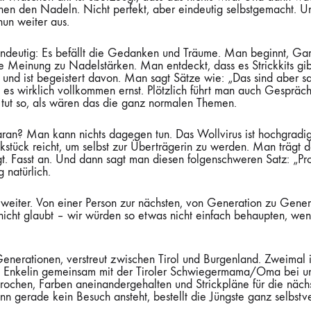
hen den Nadeln. Nicht perfekt, aber eindeutig selbstgemacht. U
 nun weiter aus.
ndeutig: Es befällt die Gedanken und Träume. Man beginnt, Gar
e Meinung zu Nadelstärken. Man entdeckt, dass es Strickkits gib
 und ist begeistert davon. Man sagt Sätze wie: „Das sind aber 
es wirklich vollkommen ernst. Plötzlich führt man auch Gespräc
 tut so, als wären das die ganz normalen Themen.
ran? Man kann nichts dagegen tun. Das Wollvirus ist hochgradig
ckstück reicht, um selbst zur Überträgerin zu werden. Man trägt d
gt. Fasst an. Und dann sagt man diesen folgenschweren Satz: „Pr
 natürlich.
 weiter. Von einer Person zur nächsten, von Generation zu Gene
nicht glaubt – wir würden so etwas nicht einfach behaupten, wen
 Generationen, verstreut zwischen Tirol und Burgenland. Zweimal
 Enkelin gemeinsam mit der Tiroler Schwiegermama/Oma bei un
rochen, Farben aneinandergehalten und Strickpläne für die näc
 gerade kein Besuch ansteht, bestellt die Jüngste ganz selbstve