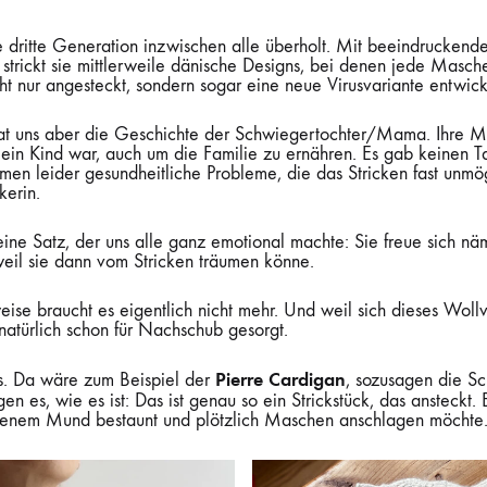
ie dritte Generation inzwischen alle überholt. Mit beeindruckend
 strickt sie mittlerweile dänische Designs, bei denen jede Masche
cht nur angesteckt, sondern sogar eine neue Virusvariante entwick
at uns aber die Geschichte der Schwiegertochter/Mama. Ihre Mu
ch ein Kind war, auch um die Familie zu ernähren. Es gab keinen T
men leider gesundheitliche Probleme, die das Stricken fast unmö
kerin.
eine Satz, der uns alle ganz emotional machte: Sie freue sich n
weil sie dann vom Stricken träumen könne.
ise braucht es eigentlich nicht mehr. Und weil sich dieses Wollvi
 natürlich schon für Nachschub gesorgt.
Pierre Cardigan
os. Da wäre zum Beispiel der
, sozusagen die S
gen es, wie es ist: Das ist genau so ein Strickstück, das ansteckt.
offenem Mund bestaunt und plötzlich Maschen anschlagen möchte