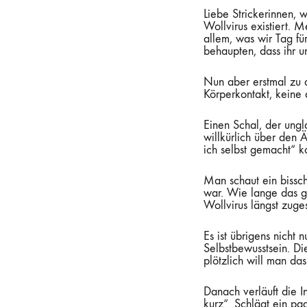
Liebe Strickerinnen, w
Wollvirus existiert. M
allem, was wir Tag fü
behaupten, dass ihr u
Nun aber erstmal zu d
Körperkontakt, keine 
Einen Schal, der ungl
willkürlich über den 
ich selbst gemacht“ k
Man schaut ein bissch
war. Wie lange das g
Wollvirus längst zuge
Es ist übrigens nicht 
Selbstbewusstsein. Di
plötzlich will man da
Danach verläuft die I
kurz“. Schlägt ein pa