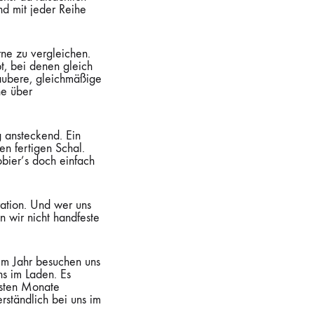
nd mit jeder Reihe
ne zu vergleichen.
t, bei denen gleich
saubere, gleichmäßige
he über
 ansteckend. Ein
en fertigen Schal.
obier’s doch einfach
ration. Und wer uns
n wir nicht handfeste
 im Jahr besuchen uns
s im Laden. Es
hsten Monate
rständlich bei uns im