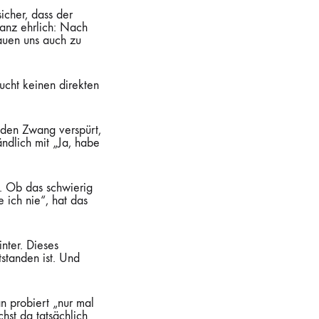
icher, dass der
 ganz ehrlich: Nach
auen uns auch zu
aucht keinen direkten
h den Zwang verspürt,
ändlich mit „Ja, habe
t. Ob das schwierig
ich nie“, hat das
inter. Dieses
standen ist. Und
n probiert „nur mal
hst da tatsächlich