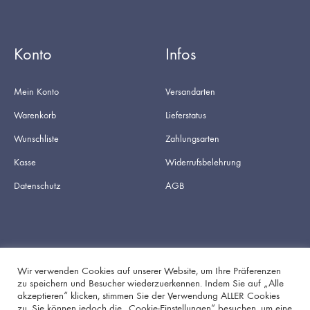
Konto
Infos
Mein Konto
Versandarten
Warenkorb
Lieferstatus
Wunschliste
Zahlungsarten
Kasse
Widerrufsbelehrung
Datenschutz
AGB
Wir verwenden Cookies auf unserer Website, um Ihre Präferenzen
zu speichern und Besucher wiederzuerkennen. Indem Sie auf „Alle
akzeptieren“ klicken, stimmen Sie der Verwendung ALLER Cookies
Facebook
Instagram
zu. Sie können jedoch die „Cookie-Einstellungen“ besuchen, um eine