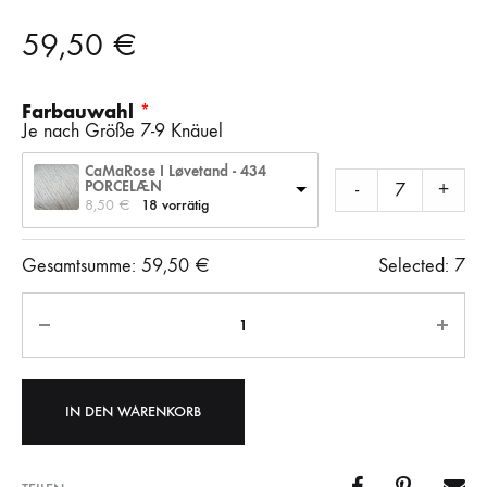
59,50
€
Farbauwahl
Je nach Größe 7-9 Knäuel
CaMaRose I Løvetand - 434
PORCELÆN
-
+
8,50 
€
18 vorrätig
Gesamtsumme:
59,50
€
Selected:
7
Anzahl
IN DEN WARENKORB