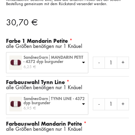
Bestellung gemeinsam mit dem Rückstand versendet werden.
30,70
€
Farbe 1 Mandarin Petite
alle Größen benötigen nur 1 Knäuel
SandnesGarn│MANDARIN PETIT
- 4372 dyp burgunder
-
+
6,25 
€
Farbauswahl Tynn Line
alle Größen benötigen nur 1 Knäuel
SandnesGarn│TYNN LINE - 4372
dyp burgunder
-
+
6,95 
€
Farbauswahl Mandarin Petite
alle Größen benötigen nur 1 Knäuel