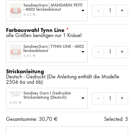
SandnesGarn│MANDARIN PETIT
- 4002 ferskenblomst
-
+
6,25 
€
Farbauswahl Tynn Line
alle Größen benötigen nur 1 Knäuel
SandnesGarn│TYNN LINE - 4002
ferskenblomst
-
+
6,95 
€
Strickanleitung
Deutsch - Gedruckt (Die Anleitung enthält die Modelle
2504 6a und 6b)
Sandnes Garn I Gedruckte
Strickanleitung (Deutsch)
-
+
4,30 
€
Gesamtsumme:
30,70
€
Selected:
5
Anzahl