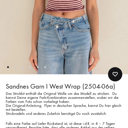
Sandnes Garn I West Wrap (2504-06a)
Das Strickkit enthält die Original Wolle um das Modell zu stricken. Du
kannst Deine eigene Farb-Kombination zusammenstellen, wobei wir die
Farben vom Foto schon vorbelegt haben.
Die Original-Anleitung, Flyer in deutscher Sprache, kannst Du hier gleich
mit bestellen.
Stricknadeln und anderes Zubehör benötigst Du noch zusätzlich.
Falls eine Farbe auf Liefer Rückstand ist, ist diese i.d.R. in 4 – 7 Tagen
versandbereit. Beachte bitte, dass alle anderen Artikel aus der selben