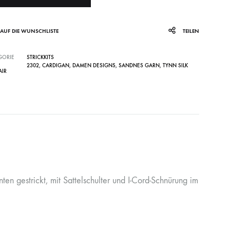
AUF DIE WUNSCHLISTE
TEILEN
GORIE
STRICKKITS
2302
,
CARDIGAN
,
DAMEN DESIGNS
,
SANDNES GARN
,
TYNN SILK
IR
n gestrickt, mit Sattelschulter und I-Cord-Schnürung im