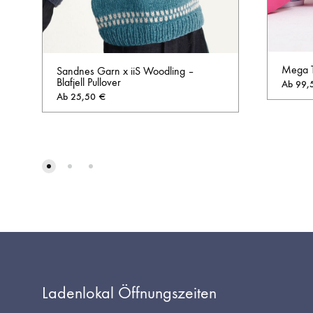
Mega T
Sandnes Garn x iiS Woodling –
Blafjell Pullover
Ab
99,
Ab
25,50
€
AUF
DIE
WUNSCHLISTE
Ladenlokal Öffnungszeiten