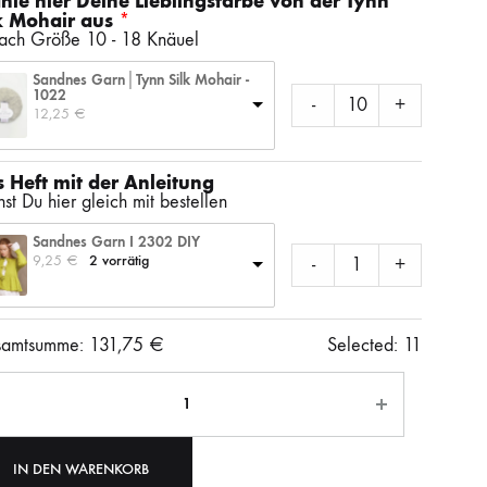
le hier Deine Lieblingsfarbe von der Tynn
SS)
LAINES DU NORD
WOLLE + STAUNE
ROWAN
k Mohair aus
nach Größe 10 - 18 Knäuel
Sandnes Garn│Tynn Silk Mohair -
1022
-
+
12,25 
€
LITLG (LIFE IN THE LONG GRASS)
ANDERE SCHÖNE BÜCHER
 Heft mit der Anleitung
st Du hier gleich mit bestellen
SOCKENWOLLE
Sandnes Garn I 2302 DIY
9,25 
€
2 vorrätig
-
+
amtsumme:
131,75
€
Selected:
11
ahl
IN DEN WARENKORB