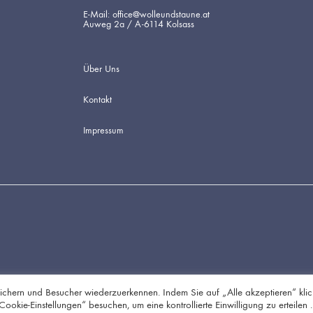
E-Mail: office@wolleundstaune.at
Auweg 2a / A-6114 Kolsass
Über Uns
Kontakt
Impressum
chern und Besucher wiederzuerkennen. Indem Sie auf „Alle akzeptieren“ klic
kie-Einstellungen“ besuchen, um eine kontrollierte Einwilligung zu erteilen .