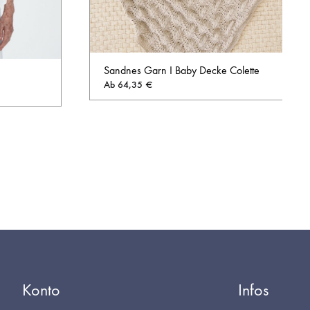
Sandnes Garn I Baby Decke Colette
Ab
64,35
€
AUF
AUF
DIE
DIE
WUNSCHL
WUNSCHLISTE
Konto
Infos