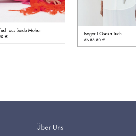
uch aus Seide-Mohair
Isager I Osaka Tuch
50
€
Ab
83,80
€
AUF
DIE
WUNSCHLISTE
Über Uns