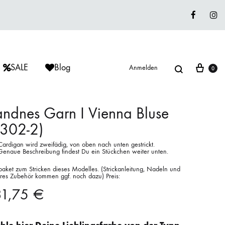
Faceboo
In
Suche
War
SALE
Blog
Anmelden
0
ndnes Garn I Vienna Bluse
2302-2)
ÈRIU
ISAGER
ISAGER
Cardigan wird zweifädig, von oben nach unten gestrickt.
Lieblingswolle
Genaue Beschreibung findest Du ein Stückchen weiter unten.
Strickkits
paket zum Stricken dieses Modelles. (Strickanleitung, Nadeln und
res Zubehör kommen ggf. noch dazu) Preis:
ISAGER
MUUD LIVING
LANA GROSSA
31,75
€