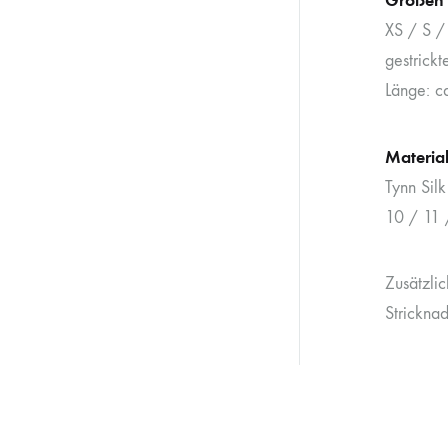
XS / S /
gestrick
Länge: c
Materia
Tynn Sil
10 / 11 
Zusätzlic
Stricknad