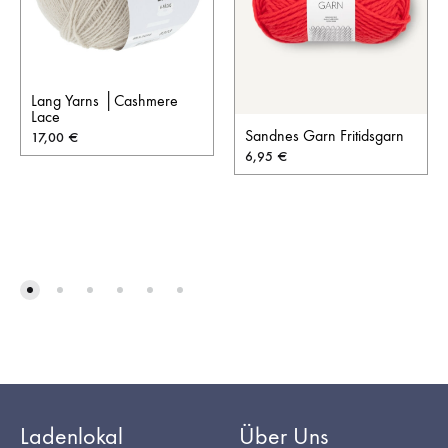
Lang Yarns │Cashmere
Lace
Sandnes Garn Fritidsgarn
17,00
€
6,95
€
Ladenlokal
Über Uns