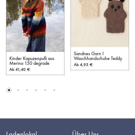
Sandnes Garn I
Kinder Kapuzenpulli aus
Waschhandschuhe Teddy
Merino 150 degrade
Ab
4,95
€
Ab
41,40
€
Ladenlokal
Über Uns