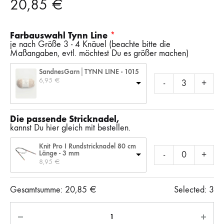
20,85
€
Farbauswahl Tynn Line
je nach Größe 3 - 4 Knäuel (beachte bitte die
Maßangaben, evtl. möchtest Du es größer machen)
SandnesGarn│TYNN LINE - 1015
6,95 
€
-
+
Die passende Stricknadel,
kannst Du hier gleich mit bestellen.
Knit Pro I Rundstricknadel 80 cm
Länge - 3 mm
-
+
8,95 
€
Gesamtsumme:
20,85
€
Selected:
3
Anzahl