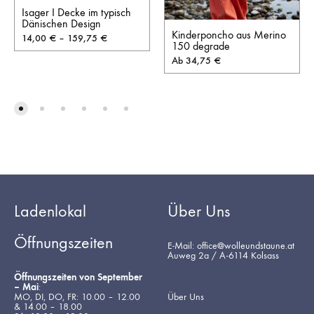
Isager I Decke im typisch
Dänischen Design
Kinderponcho aus Merino
14,00
€
–
159,75
€
150 degrade
Ab
34,75
€
Ladenlokal
Über Uns
Öffnungszeiten
E-Mail: office@wolleundstaune.at
Auweg 2a / A-6114 Kolsass
Öffnungszeiten von September
– Mai
:
MO, DI, DO, FR: 10.00 – 12.00
Über Uns
& 14.00 – 18.00