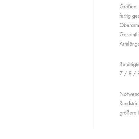
Größen: 
fertig g
Oberarm
Gesamtl
Armlänge
Benötig
7 / 8 / 
Notwend
Rundstric
größere 