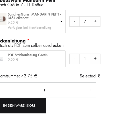
bauswahl Mandarin Petit
SS)
LAINES DU NORD
WOLLE + STAUNE
ROWAN
nach Größe 7 - 11 Knäuel
SandnesGarn│MANDARIN PETIT -
3161 eikenott
-
+
6,25 
€
LITLG (LIFE IN THE LONG GRASS)
ANDERE SCHÖNE BÜCHER
Verfügbar bei Nachbestellung
ickanleitung
tsch als PDF zum selber ausdrucken
SOCKENWOLLE
PDF Strickanleitung Gratis
-
+
0,00 
€
amtsumme:
43,75
€
Selected:
8
ahl
IN DEN WARENKORB