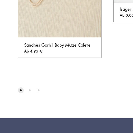
Isager 
Ab
0,0
Sandnes Garn I Baby Mütze Colette
Ab
4,95
€
AUF
DIE
WUNSCHLISTE