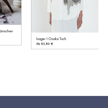
Dänischen
Isager I Osaka Tuch
Ab
83,80
€
AUF
AUF
DIE
DIE
WUNSCHLISTE
WUNSCHL