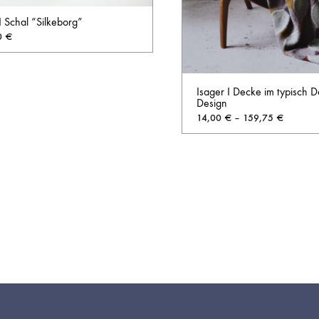
I Schal “Silkeborg”
0
€
AUF
Isager I Decke im typisch 
DIE
Design
WUNSCHLISTE
14,00
€
–
159,75
€