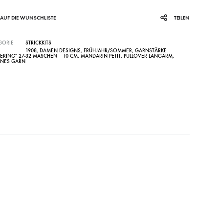
AUF DIE WUNSCHLISTE
TEILEN
GORIE
STRICKKITS
1908
,
DAMEN DESIGNS
,
FRÜHJAHR/SOMMER
,
GARNSTÄRKE
GERING" 27-32 MASCHEN = 10 CM
,
MANDARIN PETIT
,
PULLOVER LANGARM
,
NES GARN