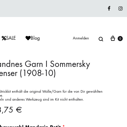
Faceboo
In
Suche
War
SALE
Blog
Anmelden
0
andnes Garn I Sommersky
nser (1908-10)
ÈRIU
ISAGER
ISAGER
Lieblingswolle
trickkit enthält die original Wolle/Garn für die von Dir gewählten
Strickkits
e.
ln und anderes Werkzeug sind im Kit nicht enthalten.
ISAGER
MUUD LIVING
LANA GROSSA
3,75
€