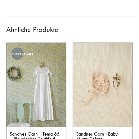
Ähnliche Produkte
AUSVERKAUFT
Sandnes Garn │Tema 65
Sandnes Garn I Baby
– Blauglöcken Taufkleid
Mütze Colette