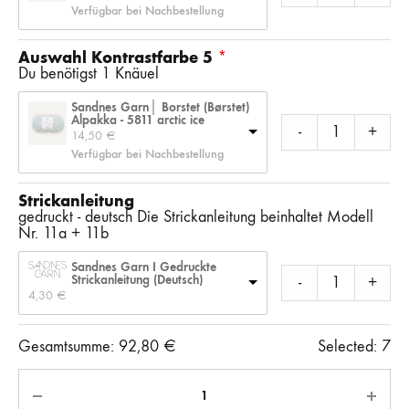
Verfügbar bei Nachbestellung
Auswahl Kontrastfarbe 5
Du benötigst 1 Knäuel
Sandnes Garn│ Borstet (Børstet)
Alpakka - 5811 arctic ice
-
+
14,50 
€
Verfügbar bei Nachbestellung
Strickanleitung
gedruckt - deutsch Die Strickanleitung beinhaltet Modell
Nr. 11a + 11b
Sandnes Garn I Gedruckte
Strickanleitung (Deutsch)
-
+
4,30 
€
Gesamtsumme:
92,80
€
Selected:
7
Anzahl