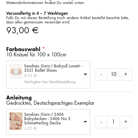
Materialinformationen findest Du weiter unten.
Versandfertig in 4 – 7 Werktagen
Falls Du mit dieser Bestellung noch andere Artikel bestellst beachte bitte,
dass alles gemeinsam versendet wird.
93,00
€
Farbauswahl
10 Knäuel für 100 x 100cm
Sandnes Garn I Babyull Lanett -
3521 Ballet Shoes
-
+
8,95 
€
Verfügbar bei Nachbestellung
Anleitung
Gedrucktes, Deutschsprachiges Exemplar
Sandnes Garn I 2406
Babydecken - 2406 No 2
-
+
Schmetterling Decke
3,50 
€