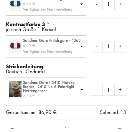
6,95 
€
-
+
Verfügbar bei Nachbestellung
Kontrastfarbe 3
je nach Größe 1 Knäuel
Sandnes Garn Fritidsgarn - 4363
6,95 
€
-
+
Verfügbar bei Nachbestellung
Strickanleitung
Deutsch - Gedruckt
Sandnes Garn I 2410 Norske
Ikoner - 2410 Nr. 6 Polarlight
-
+
Herrengenser
3,50 
€
Gesamtsumme:
86,90
€
Selected:
13
Anzahl