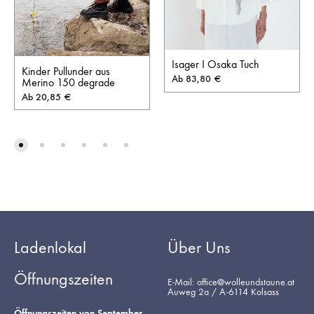
Isager I Osaka Tuch
Kinder Pullunder aus
Ab
83,80
€
Merino 150 degrade
Ab
20,85
€
Ladenlokal
Über Uns
Öffnungszeiten
E-Mail: office@wolleundstaune.at
Auweg 2a / A-6114 Kolsass
Öffnungszeiten von September