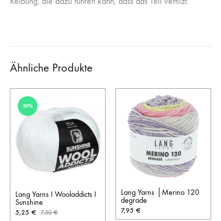
Reibung, die dazu führen kann, dass das Teil verfilzt.
Ähnliche Produkte
30%
Lang Yarns │Merino 120
Lang Yarns I Wooladdicts I
degrade
Sunshine
7,95
€
5,25
€
7,50
€