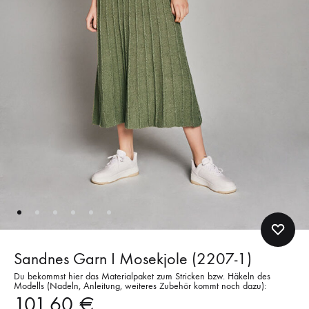
Sandnes Garn I Mosekjole (2207-1)
Du bekommst hier das Materialpaket zum Stricken bzw. Häkeln des
Modells (Nadeln, Anleitung, weiteres Zubehör kommt noch dazu):
101,60
€