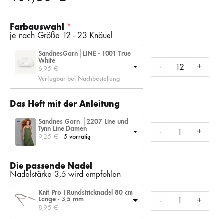
Farbauswahl
je nach Größe 12 - 23 Knäuel
SandnesGarn│LINE - 1001 True
White
-
+
6,95 
€
Verfügbar bei Nachbestellung
Das Heft mit der Anleitung
Sandnes Garn │2207 Line und
Tynn Line Damen
-
+
9,25 
€
5 vorrätig
Die passende Nadel
Nadelstärke 3,5 wird empfohlen
Knit Pro I Rundstricknadel 80 cm
Länge - 3,5 mm
-
+
8,95 
€