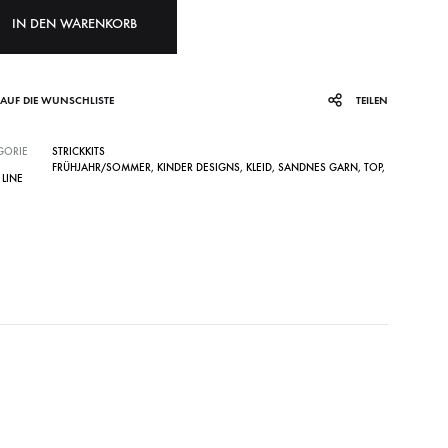
IN DEN WARENKORB
AUF DIE WUNSCHLISTE
TEILEN
GORIE
STRICKKITS
FRÜHJAHR/SOMMER
,
KINDER DESIGNS
,
KLEID
,
SANDNES GARN
,
TOP
,
 LINE