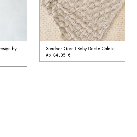
Design by
Sandnes Garn I Baby Decke Colette
Ab
64,35
€
AUF
AUF
DIE
DIE
WUNSCHL
WUNSCHLISTE