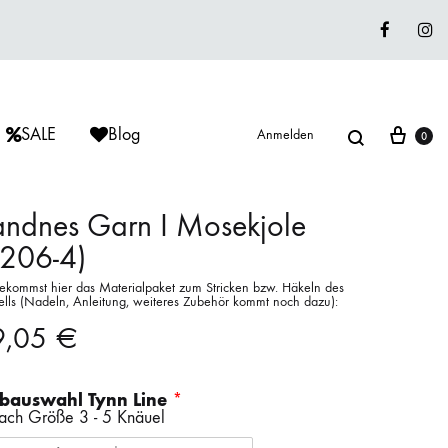
Faceboo
In
Suche
War
SALE
Blog
Anmelden
0
ndnes Garn I Mosekjole
2206-4)
ÈRIU
ISAGER
ISAGER
ekommst hier das Materialpaket zum Stricken bzw. Häkeln des
Lieblingswolle
lls (Nadeln, Anleitung, weiteres Zubehör kommt noch dazu):
Strickkits
9,05
€
ISAGER
MUUD LIVING
LANA GROSSA
bauswahl Tynn Line
nach Größe 3 - 5 Knäuel