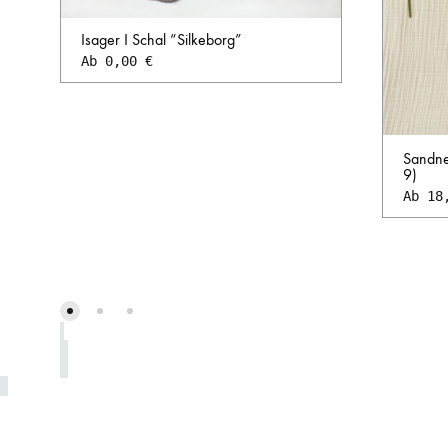
Isager I Schal “Silkeborg”
Ab
0,00
€
AUF
DIE
Sandne
WUNSCHLISTE
9)
Ab
18