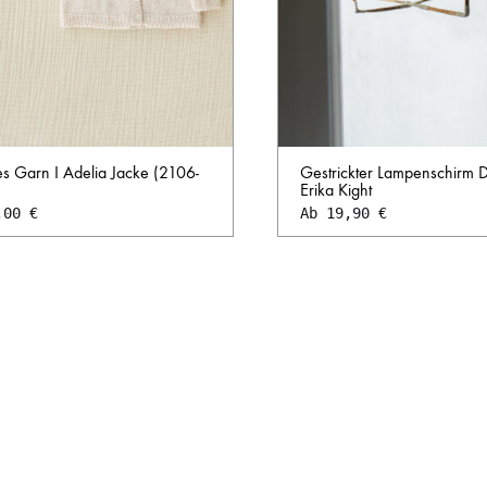
Gestrickter Lampenschirm 
s Garn I Adelia Jacke (2106-
Erika Kight
Ab
19,90
€
,00
€
AUF
DIE
WUNSCHLISTE