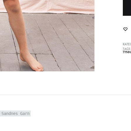
KATE
TAGS
TYNN
 Sandnes Garn