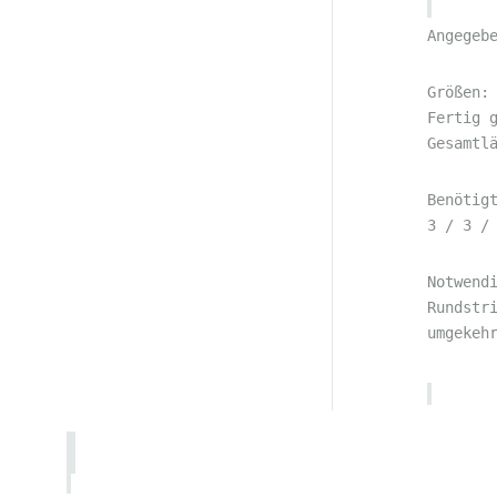
Angegeb
Größen:
Fertig 
Gesamtl
Benötig
3 / 3 /
Notwend
Rundstr
umgekeh