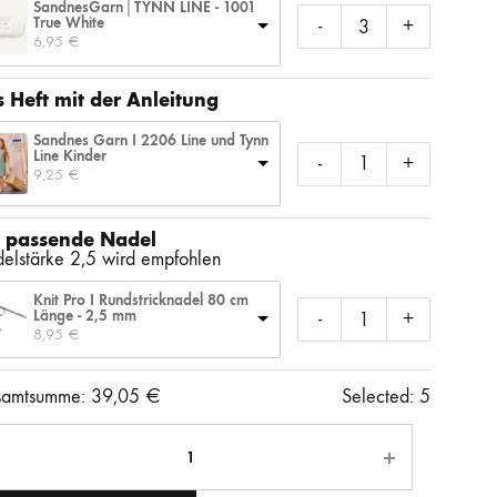
SandnesGarn│TYNN LINE - 1001
SS)
LAINES DU NORD
WOLLE + STAUNE
ROWAN
True White
-
+
6,95 
€
 Heft mit der Anleitung
LITLG (LIFE IN THE LONG GRASS)
ANDERE SCHÖNE BÜCHER
Sandnes Garn I 2206 Line und Tynn
Line Kinder
-
+
9,25 
€
SOCKENWOLLE
 passende Nadel
elstärke 2,5 wird empfohlen
Knit Pro I Rundstricknadel 80 cm
Länge - 2,5 mm
-
+
8,95 
€
amtsumme:
39,05
€
Selected:
5
ahl