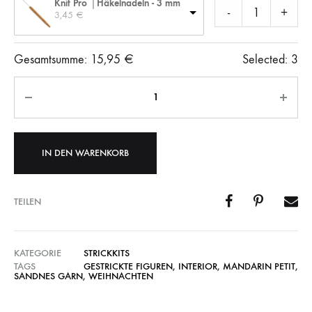
Knit Pro │Häkelnadeln - 3 mm
-
+
3,45 
€
Gesamtsumme:
15,95
€
Selected:
3
Anzahl
IN DEN WARENKORB
TEILEN
KATEGORIE
STRICKKITS
TAGS
GESTRICKTE FIGUREN
,
INTERIOR
,
MANDARIN PETIT
,
SANDNES GARN
,
WEIHNACHTEN