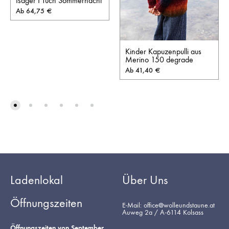
Isager I Tuch Sommernacht
Ab
64,75
€
Kinder Kapuzenpulli aus
Merino 150 degrade
Ab
41,40
€
Ladenlokal
Über Uns
Öffnungszeiten
E-Mail: office@wolleundstaune.at
Auweg 2a / A-6114 Kolsass
Öffnungszeiten von September