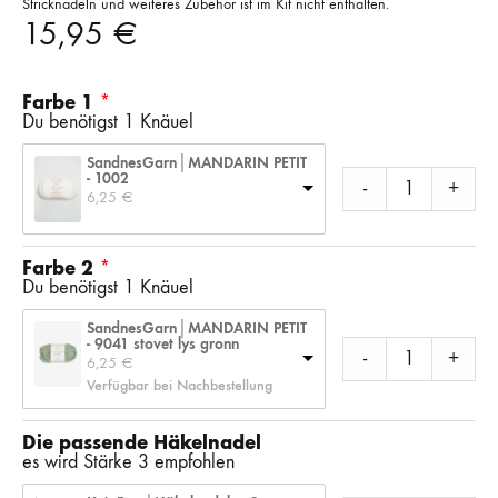
Stricknadeln und weiteres Zubehör ist im Kit nicht enthalten.
15,95
€
Farbe 1
Du benötigst 1 Knäuel
SandnesGarn│MANDARIN PETIT
- 1002
-
+
6,25 
€
Farbe 2
Du benötigst 1 Knäuel
SandnesGarn│MANDARIN PETIT
- 9041 stovet lys gronn
-
+
6,25 
€
Verfügbar bei Nachbestellung
Die passende Häkelnadel
es wird Stärke 3 empfohlen