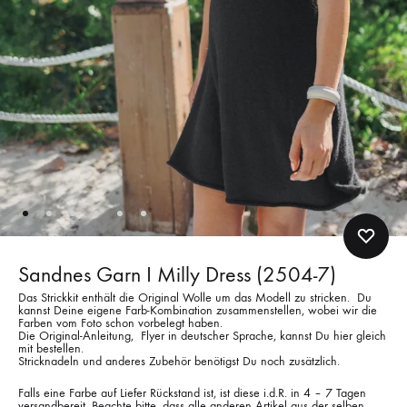
Sandnes Garn I Milly Dress (2504-7)
Das Strickkit enthält die Original Wolle um das Modell zu stricken. Du
kannst Deine eigene Farb-Kombination zusammenstellen, wobei wir die
Farben vom Foto schon vorbelegt haben.
Die Original-Anleitung, Flyer in deutscher Sprache, kannst Du hier gleich
mit bestellen.
Stricknadeln und anderes Zubehör benötigst Du noch zusätzlich.
Falls eine Farbe auf Liefer Rückstand ist, ist diese i.d.R. in 4 – 7 Tagen
versandbereit. Beachte bitte, dass alle anderen Artikel aus der selben