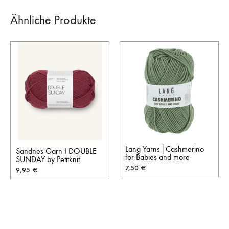
Ähnliche Produkte
Lang Yarns│Cashmerino
Sandnes Garn I DOUBLE
for Babies and more
SUNDAY by Petitknit
7,50
€
9,95
€