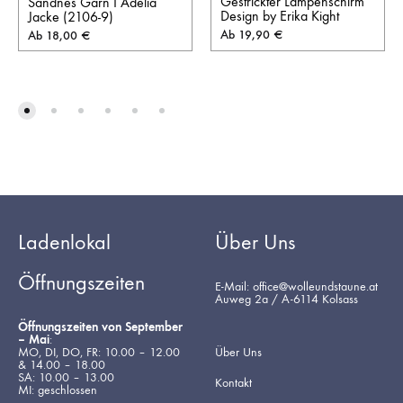
Gestrickter Lampenschirm
Sandnes Garn I Adelia
Design by Erika Kight
Jacke (2106-9)
Ab
19,90
€
Ab
18,00
€
Ladenlokal
Über Uns
Öffnungszeiten
E-Mail: office@wolleundstaune.at
Auweg 2a / A-6114 Kolsass
Öffnungszeiten von September
– Mai
:
MO, DI, DO, FR: 10.00 – 12.00
Über Uns
& 14.00 – 18.00
SA: 10.00 – 13.00
Kontakt
MI: geschlossen