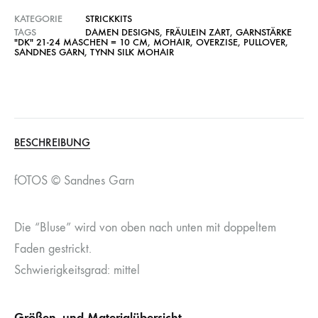
KATEGORIE
STRICKKITS
TAGS
DAMEN DESIGNS
,
FRÄULEIN ZART
,
GARNSTÄRKE
"DK" 21-24 MASCHEN = 10 CM
,
MOHAIR
,
OVERZISE
,
PULLOVER
,
SANDNES GARN
,
TYNN SILK MOHAIR
BESCHREIBUNG
fOTOS © Sandnes Garn
Die “Bluse” wird von oben nach unten mit doppeltem
Faden gestrickt.
Schwierigkeitsgrad: mittel
Größen- und Materialübersicht