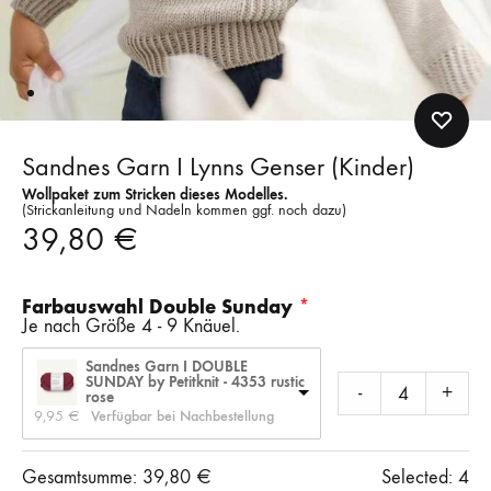
Sandnes Garn I Lynns Genser (Kinder)
Wollpaket zum Stricken dieses Modelles.
(Strickanleitung und Nadeln kommen ggf. noch dazu)
39,80
€
Farbauswahl Double Sunday
Je nach Größe 4 - 9 Knäuel.
Sandnes Garn I DOUBLE
SUNDAY by Petitknit - 4353 rustic
-
+
rose
9,95 
€
Verfügbar bei Nachbestellung
Gesamtsumme:
39,80
€
Selected:
4