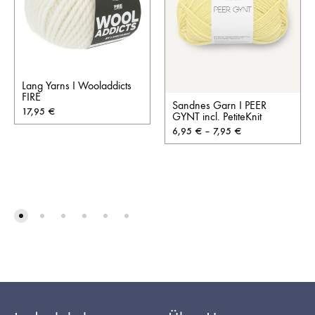
Lang Yarns I Wooladdicts
FIRE
Sandnes Garn I PEER
17,95
€
GYNT incl. PetiteKnit
6,95
€
–
7,95
€