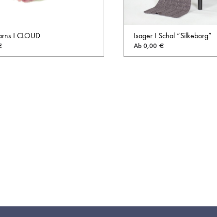
arns I CLOUD
Isager I Schal “Silkeborg”
€
Ab
0,00
€
AUF
DIE
WUNSCHLISTE