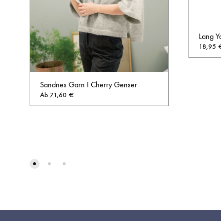
Lang Y
18,95
Sandnes Garn I Cherry Genser
Ab
71,60
€
AUF
DIE
WUNSCHLISTE