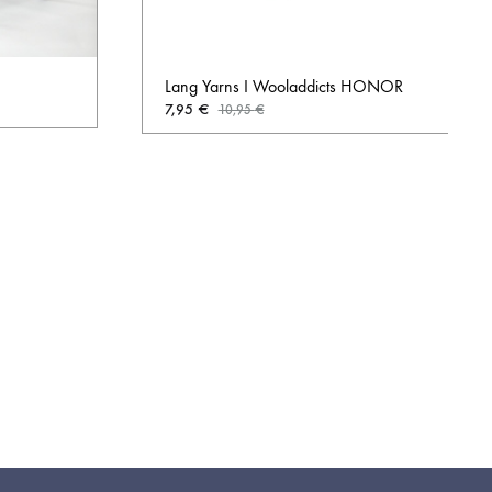
Lang Yarns I Wooladdicts HONOR
7,95
€
10,95
€
AUF
AUF
DIE
DIE
WUNSCHLISTE
WUNSCHL