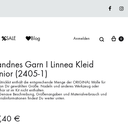
Faceboo
In
Suche
War
SALE
Blog
Anmelden
0
ndnes Garn I Linnea Kleid
nior (2405-1)
ÈRIU
ISAGER
ISAGER
Strickkit enthält die entsprechende Menge der ORIGINAL Wolle für
Lieblingswolle
von Dir gewählten Größe. Nadeln und anderes Werkzeug oder
ör ist im Kit nicht enthalten.
Strickkits
Genaue Beschreibung, Größenangaben und Materialverbrauch und
ialinformationen findest Du weiter unten.
ISAGER
MUUD LIVING
LANA GROSSA
7,40
€