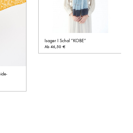
Isager I Schal “KOBE”
Ab
46,50
€
AUF
DIE
ide-
WUNSCHL
AUF
DIE
WUNSCHLISTE