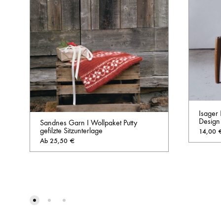
Isager 
Design
Sandnes Garn I Wollpaket Putty
gefilzte Sitzunterlage
14,00
Ab
25,50
€
AUF
DIE
WUNSCHLISTE