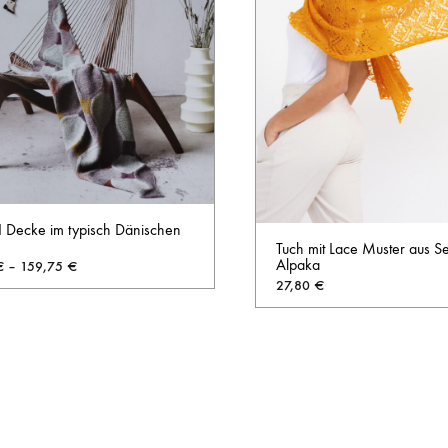
I Decke im typisch Dänischen
Tuch mit Lace Muster aus Se
Alpaka
€
–
159,75
€
27,80
€
AUF
DIE
WUNSCHLISTE