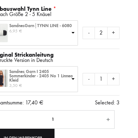
SS)
LAINES DU NORD
WOLLE + STAUNE
ROWAN
bauswahl Tynn Line
nach Größe 2 - 5 Knäuel
SandnesGarn│TYNN LINE - 6080
6,95 
€
-
+
LITLG (LIFE IN THE LONG GRASS)
ANDERE SCHÖNE BÜCHER
ginal Strickanleitung
ruckte Version in Deutsch
SOCKENWOLLE
Sandnes Garn I 2405
Sommerkinder - 2405 No 1 Linnea
-
+
Kleid
3,50 
€
amtsumme:
17,40
€
Selected:
3
ahl
IN DEN WARENKORB