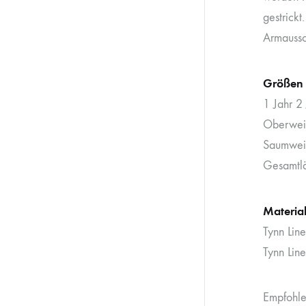
gestrick
Armaussc
Größen
1 Jahr 2
Oberwei
Saumwei
Gesamtl
Materia
Tynn Lin
Tynn Lin
Empfohle