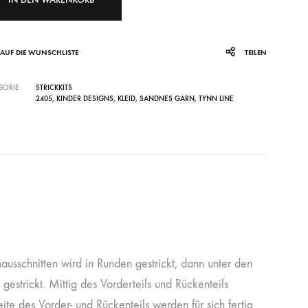
AUF DIE WUNSCHLISTE
TEILEN
GORIE
STRICKKITS
2405
,
KINDER DESIGNS
,
KLEID
,
SANDNES GARN
,
TYNN LINE
sschnitten wird in Runden gestrickt, dann unter den
 gestrickt. Mittig des Vorderteils und Rückenteils
te des Vorder- und Rückenteils werden für sich fertig