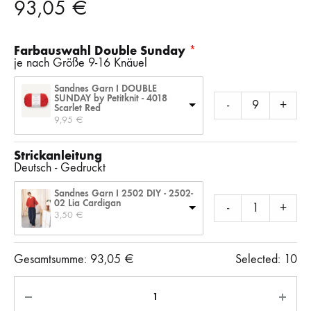
93,05
€
Farbauswahl Double Sunday
je nach Größe 9-16 Knäuel
Sandnes Garn I DOUBLE
SUNDAY by Petitknit - 4018
-
+
Scarlet Red
9,95 
€
Strickanleitung
Deutsch - Gedruckt
Sandnes Garn I 2502 DIY - 2502-
02 Lia Cardigan
-
+
3,50 
€
Gesamtsumme:
93,05
€
Selected:
10
Anzahl