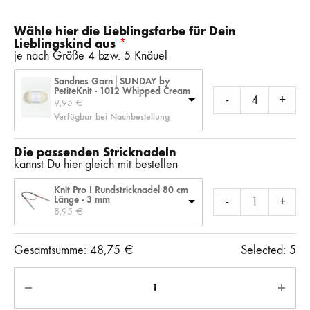
Wähle hier die Lieblingsfarbe für Dein
Lieblingskind aus
je nach Größe 4 bzw. 5 Knäuel
Sandnes Garn│SUNDAY by
PetiteKnit - 1012 Whipped Cream
-
+
9,95 
€
Verfügbar bei Nachbestellung
Die passenden Stricknadeln
kannst Du hier gleich mit bestellen
Knit Pro I Rundstricknadel 80 cm
Länge - 3 mm
-
+
8,95 
€
Gesamtsumme:
48,75
€
Selected:
5
Anzahl