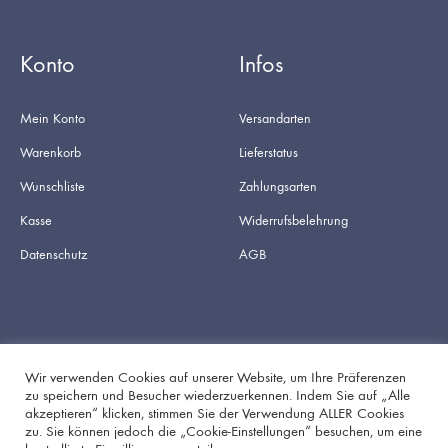
Konto
Infos
Mein Konto
Versandarten
Warenkorb
Lieferstatus
Wunschliste
Zahlungsarten
Kasse
Widerrufsbelehrung
Datenschutz
AGB
Wir verwenden Cookies auf unserer Website, um Ihre Präferenzen
zu speichern und Besucher wiederzuerkennen. Indem Sie auf „Alle
akzeptieren“ klicken, stimmen Sie der Verwendung ALLER Cookies
Facebook
Instagram
zu. Sie können jedoch die „Cookie-Einstellungen“ besuchen, um eine