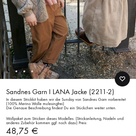
Sandnes Garn I LANA Jacke (2211-2)
In diesem Strickkit haben wir die Sunday von Sandnes Garn vorbereitet
(100% Merino Wolle mulesingfrei)
Die Genaue Beschreibung findest Du ein Stückchen weiter unten.
Wollpaket zum Stricken dieses Modelles. (Strickanleitung, Nadeln und
anderes Zubehör kommen ggf. noch dazu) Preis:
48,75
€