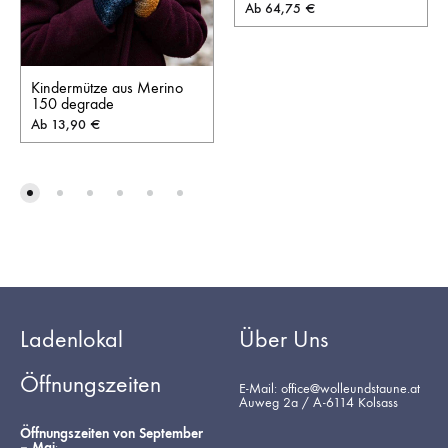
Ab
64,75
€
Kindermütze aus Merino
150 degrade
Ab
13,90
€
Ladenlokal
Über Uns
Öffnungszeiten
E-Mail: office@wolleundstaune.at
Auweg 2a / A-6114 Kolsass
Öffnungszeiten von September
– Mai
: