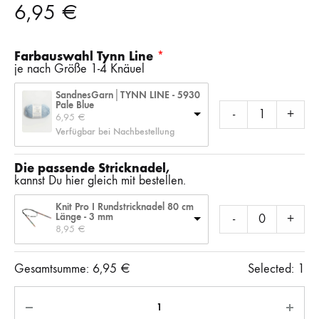
6,95
€
Farbauswahl Tynn Line
je nach Größe 1-4 Knäuel
SandnesGarn│TYNN LINE - 5930
Pale Blue
-
+
6,95 
€
Verfügbar bei Nachbestellung
Die passende Stricknadel,
kannst Du hier gleich mit bestellen.
Knit Pro I Rundstricknadel 80 cm
Länge - 3 mm
-
+
8,95 
€
Gesamtsumme:
6,95
€
Selected:
1
Anzahl