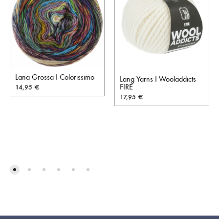
Lana Grossa I Colorissimo
Lang Yarns I Wooladdicts
FIRE
14,95
€
17,95
€