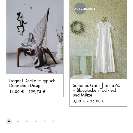
AUSVERKAUFT
Isager I Decke im typisch
Dänischen Design
Sandnes Garn │Tema 65
– Blauglöcken Taufkleid
14,00
€
–
159,75
€
und Mütze
3,00
€
–
55,00
€