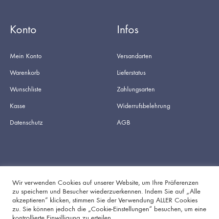
Konto
Infos
Mein Konto
Versandarten
Warenkorb
Lieferstatus
Wunschliste
Zahlungsarten
Kasse
Widerrufsbelehrung
Datenschutz
AGB
Wir verwenden Cookies auf unserer Website, um Ihre Präferenzen
zu speichern und Besucher wiederzuerkennen. Indem Sie auf „Alle
akzeptieren“ klicken, stimmen Sie der Verwendung ALLER Cookies
Facebook
Instagram
zu. Sie können jedoch die „Cookie-Einstellungen“ besuchen, um eine
kontrollierte Einwilligung zu erteilen .