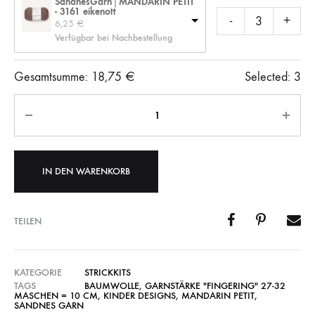
SandnesGarn│MANDARIN PETIT
- 3161 eikenott
-
+
6,25 
€
Verfügbar bei Nachbestellung
Gesamtsumme:
18,75
€
Selected:
3
Anzahl
IN DEN WARENKORB
TEILEN
KATEGORIE
STRICKKITS
TAGS
BAUMWOLLE
,
GARNSTÄRKE "FINGERING" 27-32
MASCHEN = 10 CM
,
KINDER DESIGNS
,
MANDARIN PETIT
,
SANDNES GARN