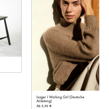
AUF
DIE
WUNSCHLISTE
Isager I Working Girl (Deutsche
Anleitung)
Ab
5,50
€