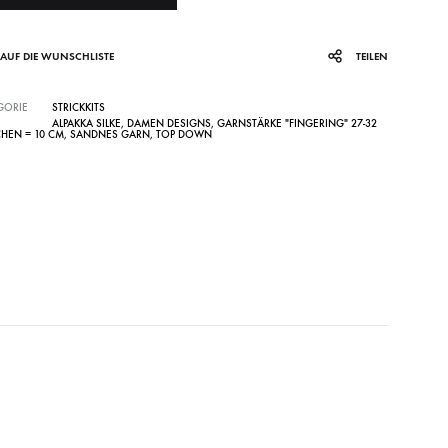
AUF DIE WUNSCHLISTE
TEILEN
GORIE
STRICKKITS
ALPAKKA SILKE
,
DAMEN DESIGNS
,
GARNSTÄRKE "FINGERING" 27-32
HEN = 10 CM
,
SANDNES GARN
,
TOP DOWN