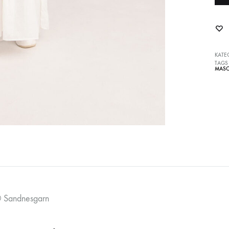
KATE
TAGS
MASC
 Sandnesgarn