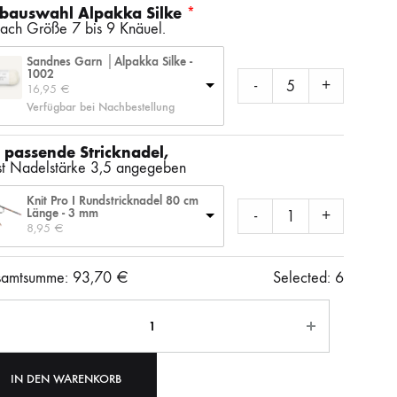
SS)
LAINES DU NORD
WOLLE + STAUNE
ROWAN
bauswahl Alpakka Silke
nach Größe 7 bis 9 Knäuel.
Sandnes Garn │Alpakka Silke -
1002
-
+
16,95 
€
LITLG (LIFE IN THE LONG GRASS)
ANDERE SCHÖNE BÜCHER
Verfügbar bei Nachbestellung
 passende Stricknadel,
ist Nadelstärke 3,5 angegeben
SOCKENWOLLE
Knit Pro I Rundstricknadel 80 cm
Länge - 3 mm
-
+
8,95 
€
amtsumme:
93,70
€
Selected:
6
ahl
IN DEN WARENKORB