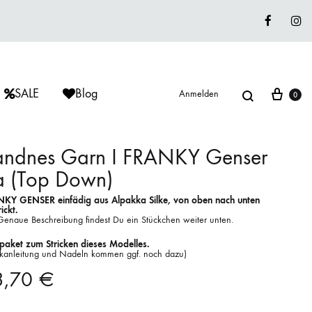
Faceboo
In
Suche
War
SALE
Blog
Anmelden
0
andnes Garn I FRANKY Genser
a (Top Down)
ÈRIU
ISAGER
ISAGER
KY GENSER einfädig aus Alpakka Silke, von oben nach unten
Lieblingswolle
ickt.
Genaue Beschreibung findest Du ein Stückchen weiter unten.
Strickkits
paket zum Stricken dieses Modelles.
ickanleitung und Nadeln kommen ggf. noch dazu)
ISAGER
MUUD LIVING
LANA GROSSA
3,70
€