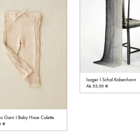
Isager I Schal Kobenhavn
Ab
55,50
€
s Garn I Baby Hose Colette
0
€