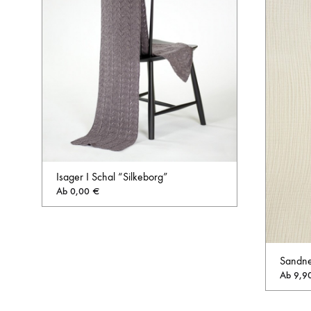
Isager I Schal “Silkeborg”
Ab
0,00
€
AUF
DIE
Sandne
WUNSCHLISTE
Ab
9,9