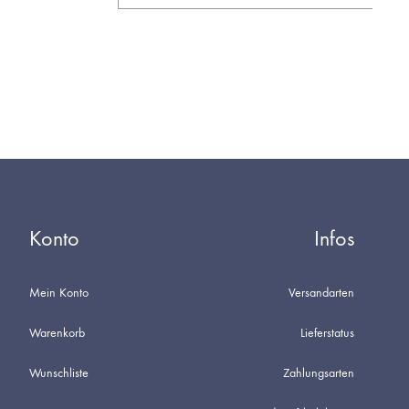
AUF
DIE
WUNSCHL
Konto
Infos
Mein Konto
Versandarten
Warenkorb
Lieferstatus
Wunschliste
Zahlungsarten