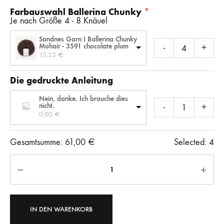
Farbauswahl Ballerina Chunky
Je nach Größe 4 - 8 Knäuel
Sandnes Garn I Ballerina Chunky
Mohair - 3591 chocolate plum
-
+
15,25 
€
Die gedruckte Anleitung
Nein, danke. Ich brauche dies
nicht.
-
+
0,00 
€
Gesamtsumme:
61,00
€
Selected:
4
Anzahl
IN DEN WARENKORB