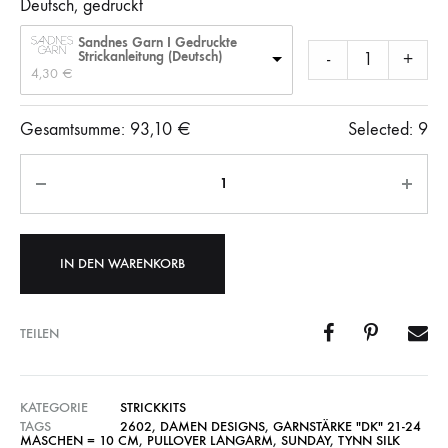
Deutsch, gedruckt
Sandnes Garn I Gedruckte
Strickanleitung (Deutsch)
-
+
4,30 
€
Gesamtsumme:
93,10
€
Selected:
9
Anzahl
IN DEN WARENKORB
TEILEN
KATEGORIE
STRICKKITS
TAGS
2602
,
DAMEN DESIGNS
,
GARNSTÄRKE "DK" 21-24
MASCHEN = 10 CM
,
PULLOVER LANGARM
,
SUNDAY
,
TYNN SILK