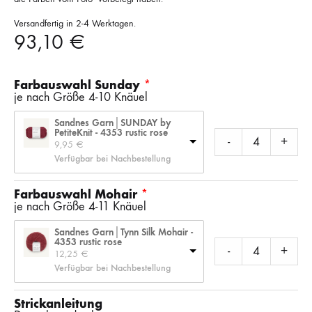
Versandfertig in 2-4 Werktagen.
93,10
€
Farbauswahl Sunday
je nach Größe 4-10 Knäuel
Sandnes Garn│SUNDAY by
PetiteKnit - 4353 rustic rose
-
+
9,95 
€
Verfügbar bei Nachbestellung
Farbauswahl Mohair
je nach Größe 4-11 Knäuel
Sandnes Garn│Tynn Silk Mohair -
4353 rustic rose
-
+
12,25 
€
Verfügbar bei Nachbestellung
Strickanleitung