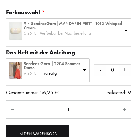
Farbauswahl
9 × SandnesGarn│MANDARIN PETIT - 1012 Whipped
Cream
6,25 
€
Verfügbar bei Nachbestellung
Das Heft mit der Anleitung
Sandnes Garn │2204 Sommer
Dame
-
+
9,25 
€
1 vorrätig
Gesamtsumme:
56,25
€
Selected:
9
Anzahl
IN DEN WARENKORB