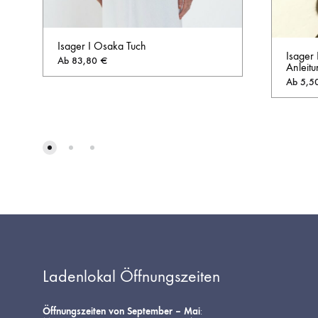
Isager I Osaka Tuch
Isager 
Ab
83,80
€
Anleitu
Ab
5,5
AUF
DIE
WUNSCHLISTE
Ladenlokal Öffnungszeiten
Öffnungszeiten von September – Mai
: