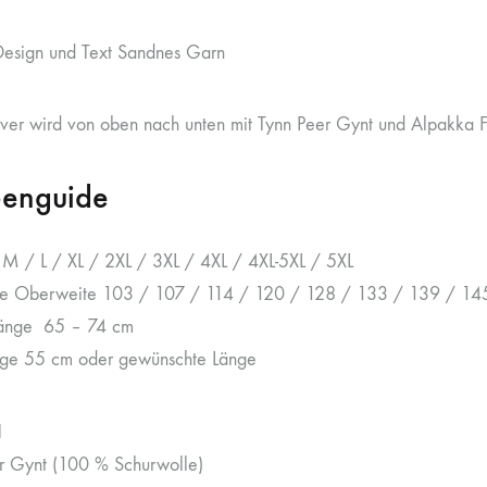
esign und Text Sandnes Garn
over wird von oben nach unten mit Tynn Peer Gynt und Alpakka Føl
enguide
 M / L / XL / 2XL / 3XL / 4XL / 4XL-5XL / 5XL
te Oberweite 103 / 107 / 114 / 120 / 128 / 133 / 139 / 1
änge 65 – 74 cm
ge 55 cm oder gewünschte Länge
l
r Gynt (100 % Schurwolle)