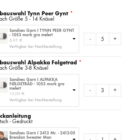
SS)
LAINES DU NORD
WOLLE + STAUNE
ROWAN
rbauswahl Tynn Peer Gynt
nach Größe 5 - 14 Knäuel
Sandnes Garn I TYNN PEER GYNT
LITLG (LIFE IN THE LONG GRASS)
ANDERE SCHÖNE BÜCHER
- 1053 mork gra melert
-
+
6,95 
€
Verfügbar bei Nachbestellung
rbauswahl Alpakka Folgetrad
SOCKENWOLLE
nach Größe 3-8 Knäuel
Sandnes Garn I ALPAKKA
FØLGETRÅD - 1053 mork gra
melert
-
+
13,00 
€
Verfügbar bei Nachbestellung
ickanleitung
tsch - Gedruckt
Sandnes Garn I 2412 Mr. - 2412-05
Brendan Sweater Man
-
+