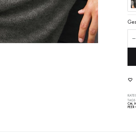
Ges
Anz
KATE
TAGS
CM
,
H
PEER