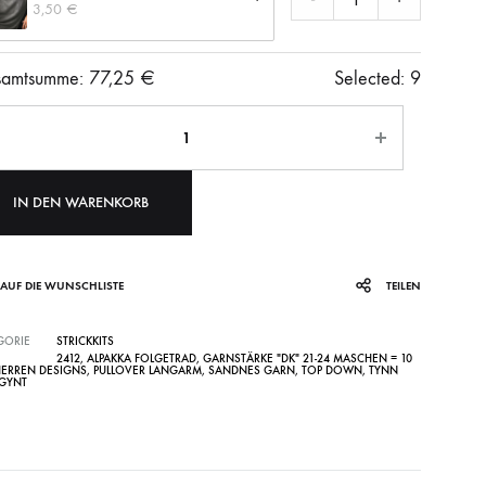
3,50 
€
amtsumme:
77,25
€
Selected:
9
ahl
IN DEN WARENKORB
AUF DIE WUNSCHLISTE
TEILEN
GORIE
STRICKKITS
2412
,
ALPAKKA FOLGETRAD
,
GARNSTÄRKE "DK" 21-24 MASCHEN = 10
ERREN DESIGNS
,
PULLOVER LANGARM
,
SANDNES GARN
,
TOP DOWN
,
TYNN
 GYNT