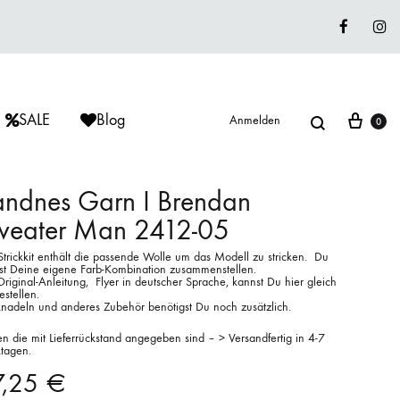
Faceboo
In
Suche
War
SALE
Blog
Anmelden
0
ndnes Garn I Brendan
weater Man 2412-05
ÈRIU
ISAGER
ISAGER
Strickkit enthält die passende Wolle um das Modell zu stricken. Du
Lieblingswolle
st Deine eigene Farb-Kombination zusammenstellen.
riginal-Anleitung, Flyer in deutscher Sprache, kannst Du hier gleich
Strickkits
estellen.
cknadeln und anderes Zubehör benötigst Du noch zusätzlich.
ISAGER
MUUD LIVING
LANA GROSSA
n die mit Lieferrückstand angegeben sind – > Versandfertig in 4-7
tagen.
7,25
€