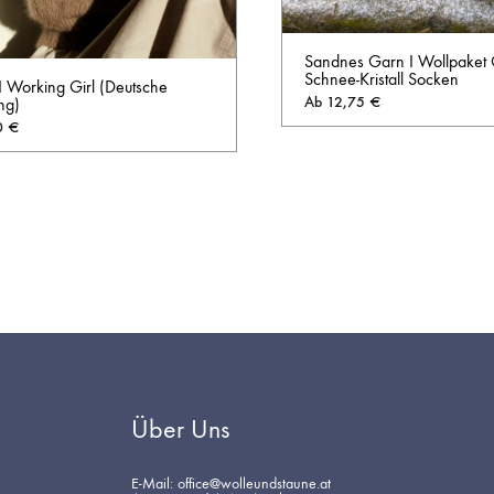
Sandnes Garn I Wollpaket G
Schnee-Kristall Socken
I Working Girl (Deutsche
Ab
12,75
€
ng)
0
€
AUF
DIE
WUNSCHLISTE
Über Uns
E-Mail: office@wolleundstaune.at