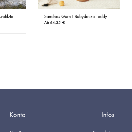
Sandnes Garn I Babydecke Teddy
efilzte
Ab
64,35
€
AUF
AUF
DIE
DIE
WUNSCHL
WUNSCHLISTE
Konto
Infos