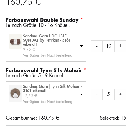
160,75
€
Farbauswahl Double Sunday
Je nach Größe 10 - 16 Knäuel.
Sandnes Garn I DOUBLE
SUNDAY by Petitknit - 3161
eikenott
-
+
9,95 
€
Verfügbar bei Nachbestellung
Farbauswahl Tynn Silk Mohair
Je nach Größe 5 - 9 Knäuel.
Sandnes Garn│Tynn Silk Mohair -
3161 eikenott
-
+
12,25 
€
Verfügbar bei Nachbestellung
Gesamtsumme:
160,75
€
Selected:
15
Anzahl