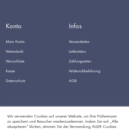
Konto
Infos
Mein Konto
Versandarten
Warenkorb
Lieferstatus
Wunschliste
Zahlungsarten
Kasse
Widerrufsbelehrung
Datenschutz
AGB
Wir verwenden Cookies auf unserer Website, um Ihre Präferenzen
zu speichern und Besucher wiederzuerkennen. Indem Sie auf „Alle
akzeptieren“ klicken, stimmen Sie der Verwendung ALLER Cookies
Facebook
Instagram