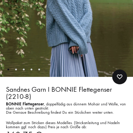
Sandnes Garn I BONNIE Flettegenser
(2210-8)
BONNIE Flettegenser
, doppelfädig aus dünnem Mohair und Wolle, von
oben nach unten gestrickt.
Die Genaue Beschreibung findest Du ein Stückchen weiter unten.
Wollpaket zum Stricken dieses Modelles. (Strickanleitung und Nadeln
kommen ggf. noch dazu) Preis je nach Größe ab: