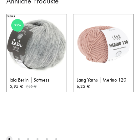
Ähnliche Produkte
25%
lala Berlin │Softness
Lang Yarns │Merino 120
5,95
€
6,25
€
7,95
€