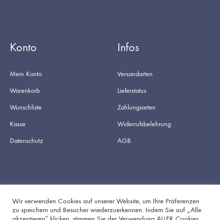
Konto
Infos
Mein Konto
Versandarten
Warenkorb
Lieferstatus
Wunschliste
Zahlungsarten
Kasse
Widerrufsbelehrung
Datenschutz
AGB
Wir verwenden Cookies auf unserer Website, um Ihre Präferenzen
zu speichern und Besucher wiederzuerkennen. Indem Sie auf „Alle
akzeptieren“ klicken, stimmen Sie der Verwendung ALLER Cookies