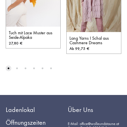
Tuch mit Lace Muster aus
Seide-Alpaka
Lang Yarns I Schal aus
Cashmere Dreams
27,80
€
Ab
99,75
€
Ladenlokal
Über Uns
Öffnungszeiten
E-Mail: office@wolleundstaune.at