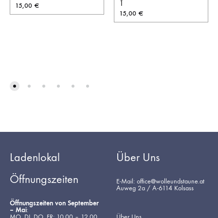
1
15,00
€
15,00
€
Ladenlokal
Über Uns
Öffnungszeiten
E-Mail: office@wolleundstaune.at
Auweg 2a / A-6114 Kolsass
Öffnungszeiten von September
– Mai
:
MO, DI, DO, FR: 10.00 – 12.00
Über Uns