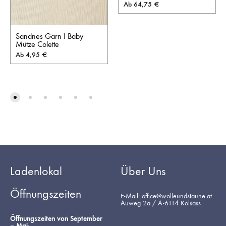
Ab
64,75
€
Sandnes Garn I Baby
Mütze Colette
Ab
4,95
€
Ladenlokal
Über Uns
Öffnungszeiten
E-Mail: office@wolleundstaune.at
Auweg 2a / A-6114 Kolsass
Öffnungszeiten von September
– Mai
: